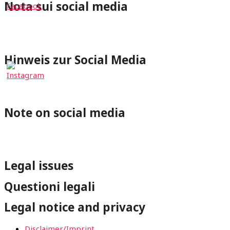
Nota sui social media
⇐Cliccando su un pulsante dei social media verrai
reindirizzato al rispettivo profilo di wheelchair-tours.org.
Hinweis zur Social Media
⇐Mit Klick auf einen Social-Media Button wirst Du zum
jeweiligen Profil von wheelchair-tours.org weitergeleitet.
Note on social media
⇐By clicking on a Social-Media button you will be redirected
to the respective wheelchair-tours.org profile.
Legal issues
Questioni legali
Legal notice and privacy
Disclaimer/Imprint