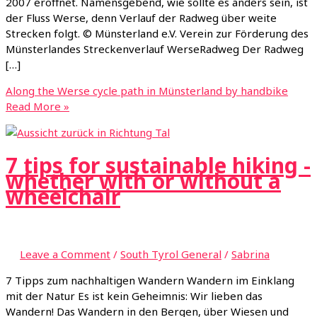
2007 eröffnet. Namensgebend, wie sollte es anders sein, ist
der Fluss Werse, denn Verlauf der Radweg über weite
Strecken folgt. © Münsterland e.V. Verein zur Förderung des
Münsterlandes Streckenverlauf WerseRadweg Der Radweg
[…]
Along the Werse cycle path in Münsterland by handbike
Read More »
7 tips for sustainable hiking -
whether with or without a
wheelchair
Leave a Comment
/
South Tyrol General
/
Sabrina
7 Tipps zum nachhaltigen Wandern Wandern im Einklang
mit der Natur Es ist kein Geheimnis: Wir lieben das
Wandern! Das Wandern in den Bergen, über Wiesen und