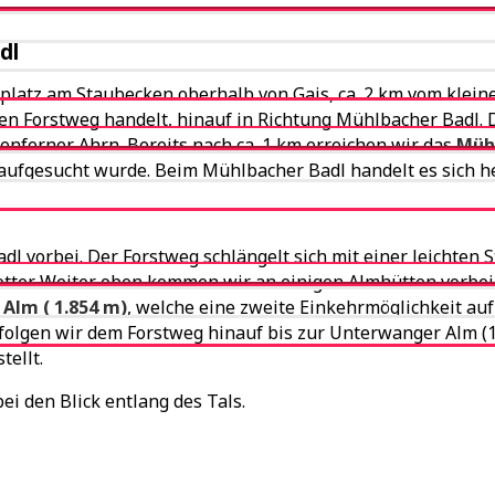
dl
atz am Staubecken oberhalb von Gais, ca. 2 km vom kleine
n Forstweg handelt, hinauf in Richtung Mühlbacher Badl. De
enferner Ahrn. Bereits nach ca. 1 km erreichen wir das
Mühl
n aufgesucht wurde. Beim Mühlbacher Badl handelt es sich h
 vorbei. Der Forstweg schlängelt sich mit einer leichten S
otter. Weiter oben kommen wir an einigen Almhütten vorbei 
Alm ( 1.854 m)
, welche eine zweite Einkehrmöglichkeit auf
 folgen wir dem Forstweg hinauf bis zur Unterwanger Alm (1
tellt.
i den Blick entlang des Tals.