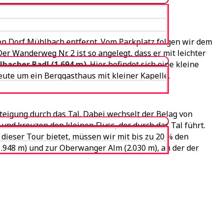
n Dorf Mühlbach entfernt. Vom Parkplatz folgen wir dem
r Wanderweg Nr. 2 ist so angelegt, dass er mit leichter
bacher Badl (1.694 m)
. Hier befindet sich eine kleine
eute um ein Berggasthaus mit kleiner Kapelle.
teigung durch das Tal. Dabei wechselt der Belag von
und kreuzen den kleinen Fluss, der durch das Tal führt.
 dieser Tour bietet, müssen wir mit bis zu 20 % den
.948 m) und zur Oberwanger Alm (2.030 m), an der der