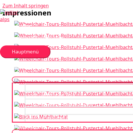
Zum Inhalt springen
Impressionen
rollin' alps
Mit dem Rollstuhl in den Alpen
Hauptmenü
Home
Touren
Die Regionen Südtirols
Finde die richtige Tour
Mehr zum Schwierigkeitsgrad
Erfasse deine Tour
Die Tour in Bildern
Ausstattung