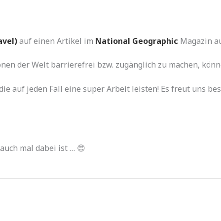
Home
Touren
Ausstattung
avel
)
auf einen Artikel im
National Geographic
Magazin a
en der Welt barrierefrei bzw. zugänglich zu machen, können
e auf jeden Fall eine super Arbeit leisten! Es freut uns b
auch mal dabei ist … 😍