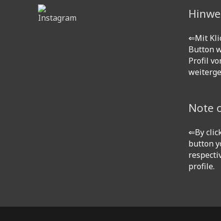
Hinwei
⇐Mit Kli
Button w
Profil v
weitergel
Note o
⇐By clic
button y
respecti
profile.