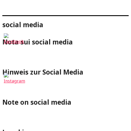
social media
Nota sui social media
⇐Cliccando su un pulsante dei social media verrai
reindirizzato al rispettivo profilo di wheelchair-tours.org.
Hinweis zur Social Media
⇐Mit Klick auf einen Social-Media Button wirst Du zum
jeweiligen Profil von wheelchair-tours.org weitergeleitet.
Note on social media
⇐By clicking on a Social-Media button you will be redirected
to the respective wheelchair-tours.org profile.